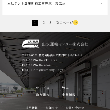
本社テント倉庫新築工事完成 竣工式
1
2
3
次のページ
〒899-0502 鹿児島県出水市野田町下名3348-2
TEL：0996-84-2311（代）
FAX：0996-84-4144
MAIL：info@izumiunyu-c.jp
- サービス
- 強み
- 取り組み
- 企業情報
採用情報
お知らせ
お問い合わせ